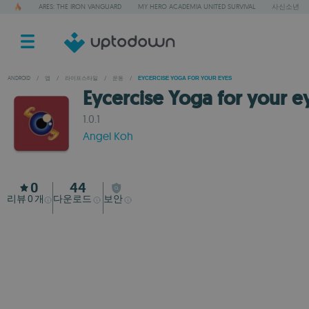
ARES: THE IRON VANGUARD
MY HERO ACADEMIA UNITED SURVIVAL
사신소년
ANDROID
/
앱
/
라이프스타일
/
운동
/
EYCERCISE YOGA FOR YOUR EYES
Eycercise Yoga for your e
1.0.1
Angel Koh
0
44
리뷰
개
다운로드
보안
0