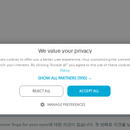
We value your privacy
es cookies to offer you a better user experience, thus customizing the conten
tch your interests. By clicking “Accept all” you agree to the use of these cookie
E
Policy
F
SHOW ALL PARTNERS
(1910) →
G
REJECT ALL
ACCEPT ALL
추천 항목에 추가하기
P
MANAGE PREFERENCES
I
S
ercise Yoga for your eyes에 대한 의견이 없습니다. 첫 번째로 의견을
R