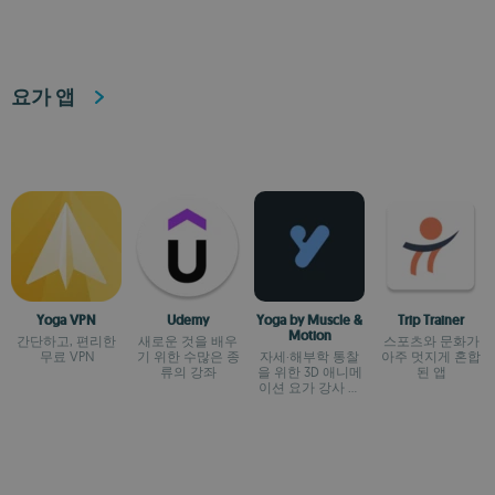
요가 앱
Yoga VPN
Udemy
Yoga by Muscle &
Trip Trainer
Motion
간단하고, 편리한
새로운 것을 배우
스포츠와 문화가
무료 VPN
기 위한 수많은 종
자세·해부학 통찰
아주 멋지게 혼합
류의 강좌
을 위한 3D 애니메
된 앱
이션 요가 강사 자
료