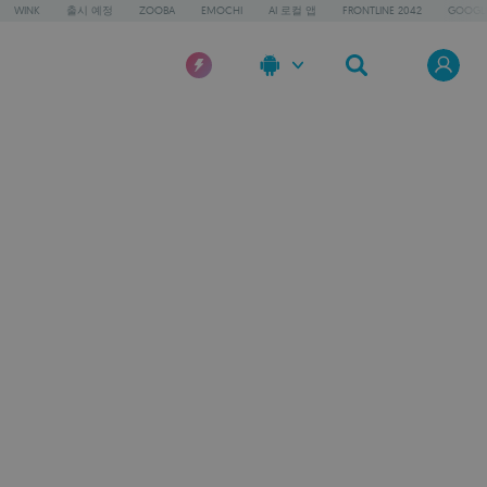
WINK
출시 예정
ZOOBA
EMOCHI
AI 로컬 앱
FRONTLINE 2042
GOOGLE