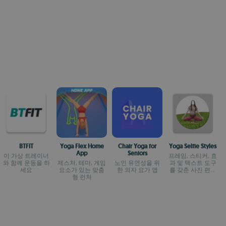
BTFIT
Yoga Flex Home
Chair Yoga for
Yoga Selfie Styles
App
Seniors
이 가상 트레이너
프레임, 스티커, 효
와 함께 운동을 하
제스처, 테마, 게임
노인 유연성을 위
과 및 텍스트 도구
세요
요소가 있는 맞춤
한 의자 요가 앱
를 갖춘 사진 편집
형 런처
기