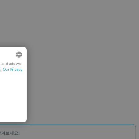
t and ads we
s.
Our Privacy
NGLISH
RENCH
ERMAN
ORTUGUESE
TALIAN
PANISH
 남겨보세요!
OMANIAN