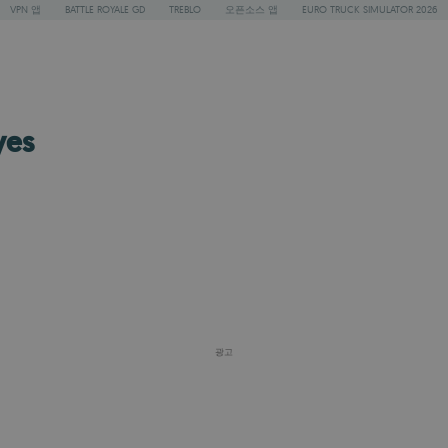
VPN 앱
BATTLE ROYALE GD
TREBLO
오픈소스 앱
EURO TRUCK SIMULATOR 2026
yes
광고