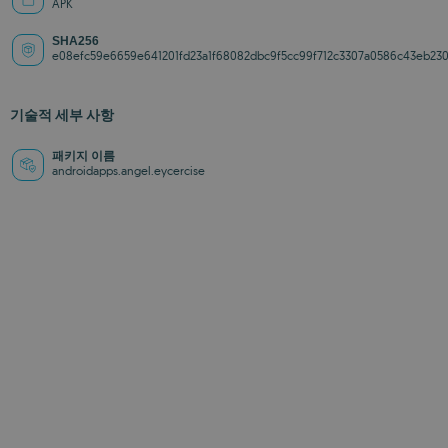
APK
SHA256
e08efc59e6659e641201fd23a1f68082dbc9f5cc99f712c3307a0586c43eb23
기술적 세부 사항
패키지 이름
androidapps.angel.eycercise