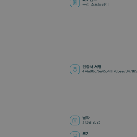
독점 소프트웨어
인증서 서명
474a00c76a4534f1170bee704718
날짜
3 12월 2023
크기